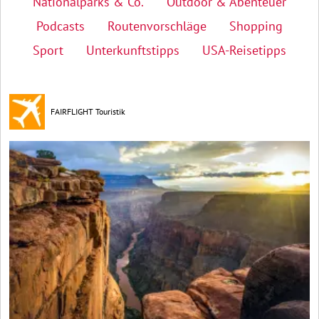
Nationalparks & Co.
Outdoor & Abenteuer
Podcasts
Routenvorschläge
Shopping
Sport
Unterkunftstipps
USA-Reisetipps
FAIRFLIGHT Touristik