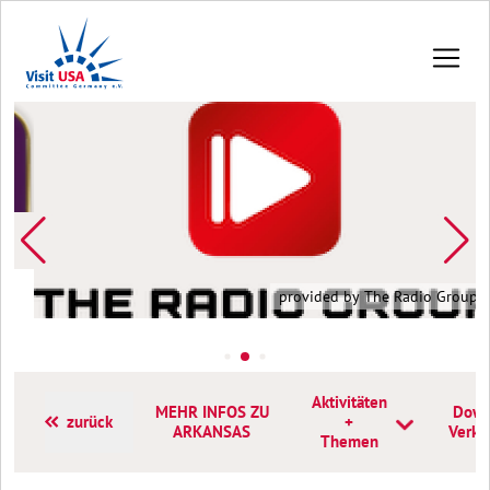
provided by The Radio Group
Aktivitäten
MEHR INFOS ZU
Down
zurück
+
ARKANSAS
Verka
Themen