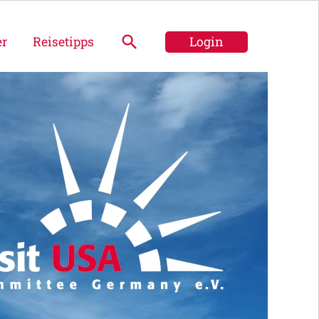
er
Reisetipps
Login