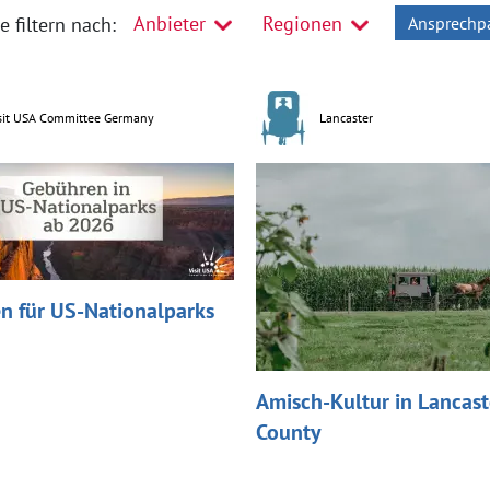
Anbieter
Regionen
se
filtern nach:
Ansprechpa
sit USA Committee Germany
Lancaster
n für US-Nationalparks
Amisch-Kultur in Lancast
County