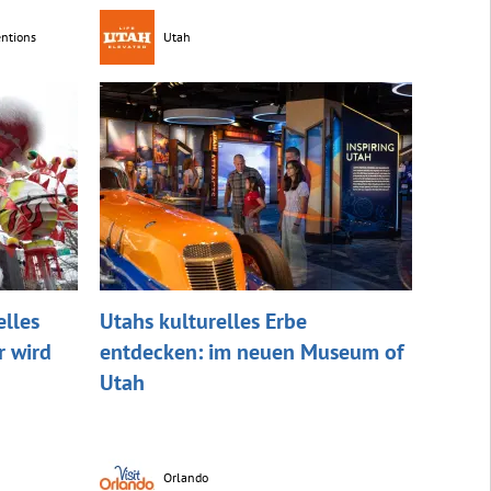
entions
Utah
elles
Utahs kulturelles Erbe
r wird
entdecken: im neuen Museum of
Utah
Orlando