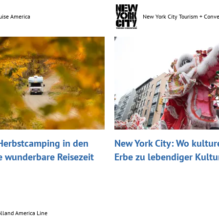
uise America
New York City Tourism + Conv
erbstcamping in den
New York City: Wo kultur
e wunderbare Reisezeit
Erbe zu lebendiger Kultu
lland America Line