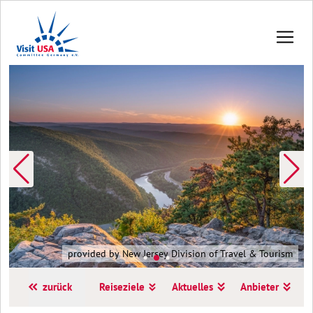
provided by New Jersey Division of Travel & Tourism
zurück
Reiseziele
Aktuelles
Anbieter
A