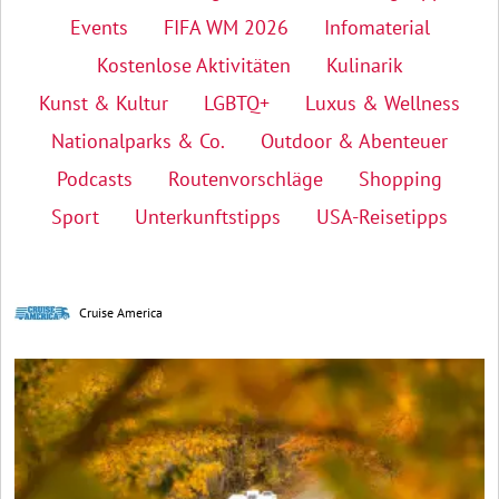
Events
FIFA WM 2026
Infomaterial
Kostenlose Aktivitäten
Kulinarik
Kunst & Kultur
LGBTQ+
Luxus & Wellness
Nationalparks & Co.
Outdoor & Abenteuer
Podcasts
Routenvorschläge
Shopping
Sport
Unterkunftstipps
USA-Reisetipps
Cruise America