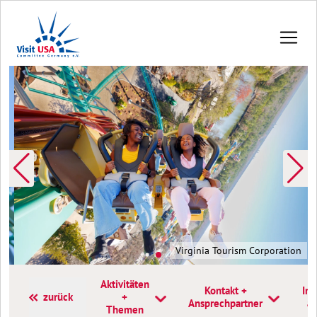
Virginia Tourism Corporation
Aktivitäten
Kontakt +
Inf
zurück
+
Ansprechpartner
a
Themen