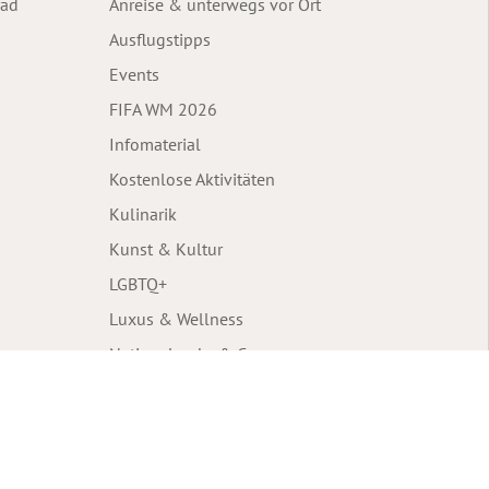
rad
Anreise & unterwegs vor Ort
Ausflugstipps
Events
FIFA WM 2026
Infomaterial
Kostenlose Aktivitäten
Kulinarik
Kunst & Kultur
LGBTQ+
Luxus & Wellness
Nationalparks & Co.
Outdoor & Abenteuer
Podcasts
Routenvorschläge