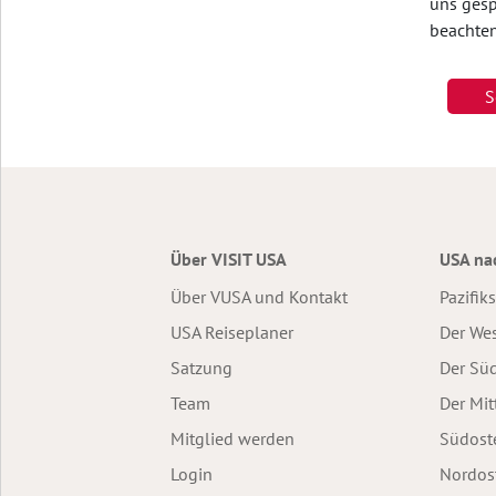
uns gesp
beachten
S
Über VISIT USA
USA na
Über VUSA und Kontakt
Pazifik
USA Reiseplaner
Der We
Satzung
Der Sü
Team
Der Mit
Mitglied werden
Südost
Login
Nordos