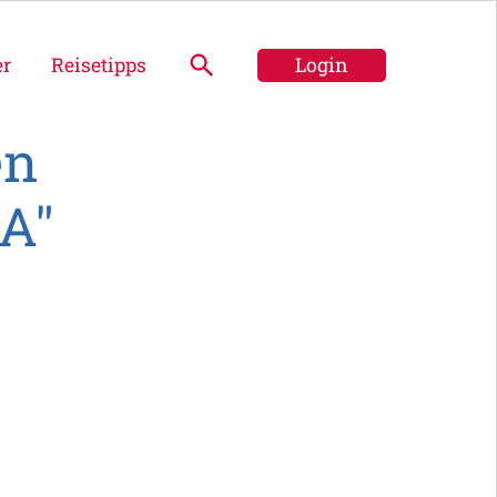
er
Reisetipps
Login
en
SA"