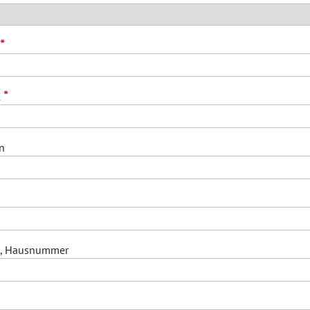
*
*
l
n
e, Hausnummer