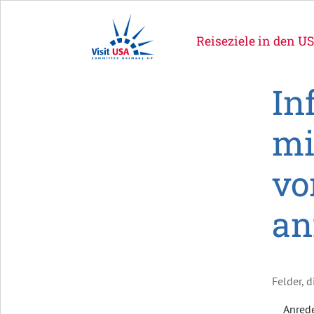
Reiseziele in den U
In
mi
vo
an
Felder, d
Anred