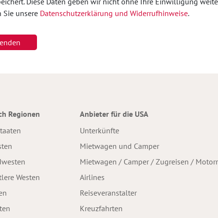
eichert. Diese Daten geben wir nicht ohne Ihre Einwilligung weiter
 Sie unsere
Datenschutzerklärung und Widerrufhinweise
.
enden
ch Regionen
Anbieter für die USA
staaten
Unterkünfte
sten
Mietwagen und Camper
dwesten
Mietwagen / Camper / Zugreisen / Motor
tlere Westen
Airlines
en
Reiseveranstalter
ten
Kreuzfahrten