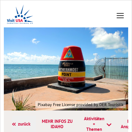
Pixabay Free License provided by DER Touristik
Aktivitäten
MEHR INFOS ZU
Ko
zurück
+
IDAHO
Anspr
Themen