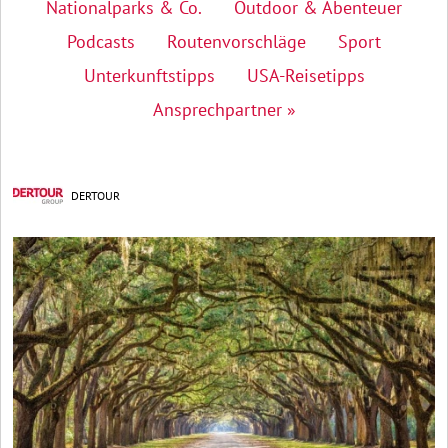
Nationalparks & Co.
Outdoor & Abenteuer
Podcasts
Routenvorschläge
Sport
Unterkunftstipps
USA-Reisetipps
Ansprechpartner »
DERTOUR