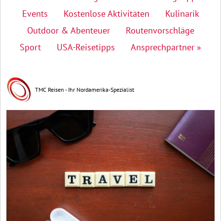
Events
Kostenlose Aktivitäten
Kulinarik
Outdoor & Abenteuer
Routenvorschläge
Sport
USA-Reisetipps
Ansprechpartner »
TMC Reisen - Ihr Nordamerika-Spezialist