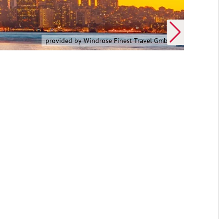
 Alaska Erleben | provided by Windrose Finest Travel GmbH