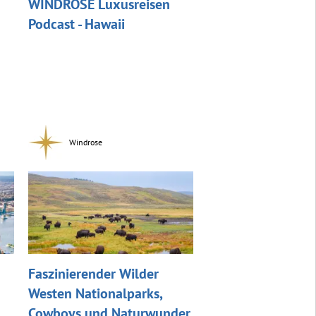
WINDROSE Luxusreisen
Podcast - Hawaii
Windrose
Faszinierender Wilder
Westen Nationalparks,
Cowboys und Naturwunder