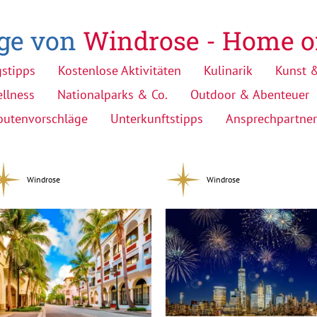
äge von
Windrose - Home o
gstipps
Kostenlose Aktivitäten
Kulinarik
Kunst &
llness
Nationalparks & Co.
Outdoor & Abenteuer
outenvorschläge
Unterkunftstipps
Ansprechpartner
Windrose
Windrose