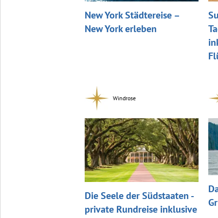
New York Städtereise –
Su
New York erleben
Ta
in
Fl
Windrose
Da
Die Seele der Südstaaten -
Gr
private Rundreise inklusive