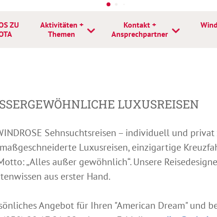
OS ZU
Aktivitäten +
Kontakt +
Wind
OTA
Themen
Ansprechpartner
SSERGEWÖHNLICHE LUXUSREISEN
t WINDROSE Sehnsuchtsreisen – individuell und priva
 maßgeschneiderte Luxusreisen, einzigartige Kreuzfah
 Motto: „Alles außer gewöhnlich“. Unsere Reisedesigne
tenwissen aus erster Hand.
rsönliches Angebot für Ihren "American Dream" und be