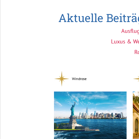
Aktuelle Beitr
Ausflu
Luxus & We
R
Windrose