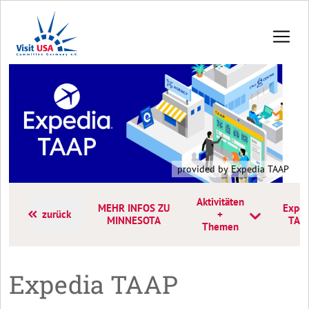
provided by Expedia TAAP
Aktivitäten
MEHR INFOS ZU
Exped
zurück
+
MINNESOTA
TAA
Themen
Expedia TAAP