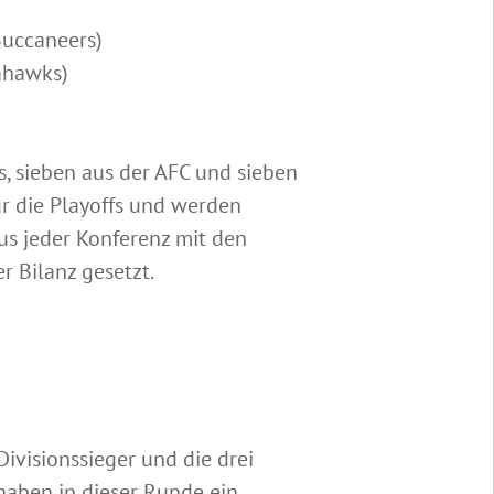
Buccaneers)
eahawks)
s, sieben aus der AFC und sieben
für die Playoffs und werden
aus jeder Konferenz mit den
r Bilanz gesetzt.
Divisionssieger und die drei
haben in dieser Runde ein