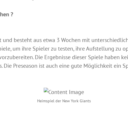
ehen ?
t und besteht aus etwa 3 Wochen mit unterschiedlic
ele, um ihre Spieler zu testen, ihre Aufstellung zu o
orzubereiten. Die Ergebnisse dieser Spiele haben ke
fs. Die Preseason ist auch eine gute Möglichkeit ein
Heimspiel der New York Giants