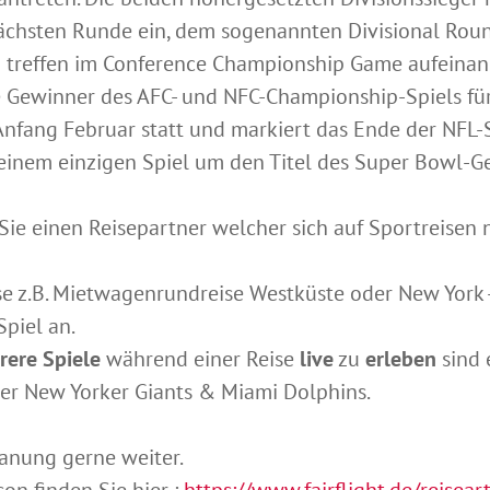
 nächsten Runde ein, dem sogenannten Divisional Roun
 treffen im Conference Championship Game aufeinan
die Gewinner des AFC- und NFC-Championship-Spiels fü
Anfang Februar statt und markiert das Ende der NFL-
einem einzigen Spiel um den Titel des Super Bowl-G
 Sie einen Reisepartner welcher sich auf Sportreisen 
e z.B. Mietwagenrundreise Westküste oder New York -
Spiel an.
ere Spiele
während einer Reise
live
zu
erleben
sind 
er New Yorker Giants & Miami Dolphins.
lanung gerne weiter.