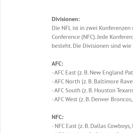
Divisionen:
Die NFL ist in zwei Konferenzen 
Conference (NFC). Jede Konferenz
besteht. Die Divisionen sind wie 
AFC:
- AFC East (z. B. New England Pat
- AFC North (z. B. Baltimore Rav
- AFC South (z. B. Houston Texans
- AFC West (z. B. Denver Broncos,
NFC:
- NFC East (z. B. Dallas Cowboys