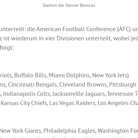
Stadion der Denver Broncos
unterteilt: die American Football Conference (AFC) u
 ist wiederum in vier Divisionen unterteilt, wobei je
folgt:
riots, Buffalo Bills, Miami Dolphins, New York Jets)
ens, Cincinnati Bengals, Cleveland Browns, Pittsburgh 
, Indianapolis Colts, Jacksonville Jaguars, Tennessee T
 Kansas City Chiefs, Las Vegas Raiders, Los Angeles Ch
, New York Giants, Philadelphia Eagles, Washington Fo