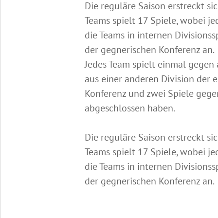
Die reguläre Saison erstreckt 
Teams spielt 17 Spiele, wobei j
die Teams in internen Divisions
der gegnerischen Konferenz an.
Jedes Team spielt einmal gegen 
aus einer anderen Division der 
Konferenz und zwei Spiele gegen 
abgeschlossen haben.
Die reguläre Saison erstreckt 
Teams spielt 17 Spiele, wobei j
die Teams in internen Divisions
der gegnerischen Konferenz an.