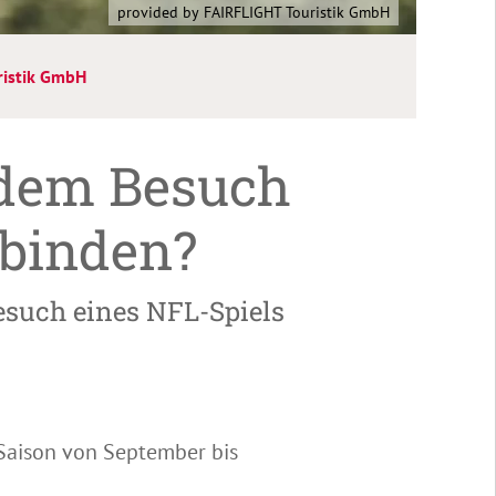
provided by FAIRFLIGHT Touristik GmbH
ristik GmbH
 dem Besuch
rbinden?
Besuch eines NFL-Spiels
 Saison von September bis