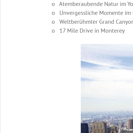
o Atemberaubende Natur im Yos
o Unvergessliche Momente im 
o Weltberühmter Grand Canyon u
o 17 Mile Drive in Monterey