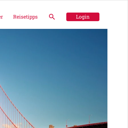
er
Reisetipps
Login