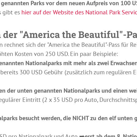
lf genannten Parks vor dem neuen Aufpreis von 100 U
s gibt es
hier auf der Website des National Park Servi
 der "America the Beautiful"-P
rechnet sich der "America the Beautiful"-Pass für R
öhten Kosten von 250 USD. Ein paar Beispiele:
genannten Nationalparks mit mehr als zwei Erwachse
bereits 300 USD Gebühr (zusätzlich zum regulären E
en der unten genannten Nationalparks und einen wei
ulärer Eintritt (2 x 35 USD pro Auto, Durchschnitts
alparks besucht werden, die NICHT zu den elf unten
SD pro Nationalpark und Auto ➡️
erst ab dem 8. Nati