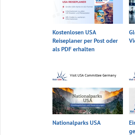
Kostenlosen USA
Gl
Reiseplaner per Post oder
Vi
als PDF erhalten
Visit USA Committee Germany
Nationalparks USA
Ei
ge