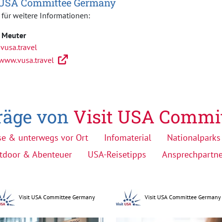
 USA Committee Germany
 für weitere Informationen:
n Meuter
vusa.travel
/www.vusa.travel
träge von
Visit USA Commi
se & unterwegs vor Ort
Infomaterial
Nationalparks
tdoor & Abenteuer
USA-Reisetipps
Ansprechpartne
Visit USA Committee Germany
Visit USA Committee Germany