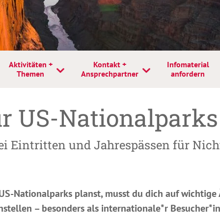
Aktivitäten +
Kontakt +
Infomaterial
Themen
Ansprechpartner
anfordern
r US-Nationalparks
i Eintritten und Jahrespässen für Nic
US-Nationalparks planst, musst du dich auf wichtig
nstellen – besonders als internationale*r Besucher*in