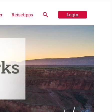
er
Reisetipps
Login