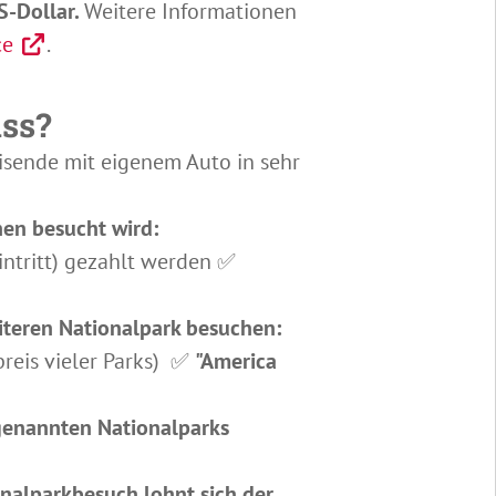
S-Dollar.
Weitere Informationen
ce
.
ass?
eisende mit eigenem Auto in sehr
nen besucht wird:
intritt) gezahlt werden ✅
teren Nationalpark besuchen:
preis vieler Parks) ✅
"America
 genannten Nationalparks
onalparkbesuch lohnt sich der